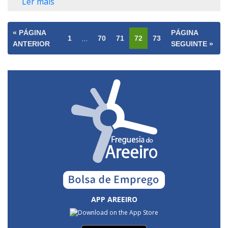
Ler mais
« PÁGINA
PÁGINA
…
1
70
71
72
73
ANTERIOR
SEGUINTE »
APP AREEIRO