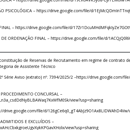
ÃO PSICOLÓGICA –
https://drive.google.com/file/d/1EjMcQDmInTT
FINAL –
https://drive.google.com/file/d/17Zr1DcuMHdMFqkIyZe7GO
 DE ORDENAÇÃO FINAL –
https://drive.google.com/file/d/1ACQj
constituição de Reservas de Recrutamento em regime de contrato de
tegoria de Assistente Técnico
 Série Aviso (extrato) nº. 7394/2025/2 –
https://drive.google.com/f
 PROCEDIMENTO CONCURSAL –
8hOgLn3a_csdDdNyBLBAWaq7KxWfM0Sk/view?usp=sharing
s://drive.google.com/file/d/126gCe6q0_gT4AbJz9O1Ax8LIDWAhD4Vw/
 ADMITIDOS E EXCLUÍDOS –
DBZxAHcCbxkgroeUgvXykKPGavXHolx/view?usp=sharing