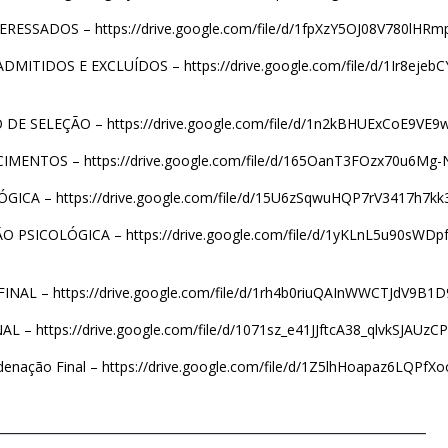
TERESSADOS –
https://drive.google.com/file/d/1fpXzY5OJ08V780l
 ADMITIDOS E EXCLUÍDOS –
https://drive.google.com/file/d/1Ir8eje
 DE SELEÇÃO –
https://drive.google.com/file/d/1n2kBHUExCoE9VE9
CIMENTOS –
https://drive.google.com/file/d/165OanT3FOzx70u6M
ÓGICA –
https://drive.google.com/file/d/15U6zSqwuHQP7rV3417h7k
ÃO PSICOLÓGICA –
https://drive.google.com/file/d/1yKLnL5u90sW
FINAL –
https://drive.google.com/file/d/1rh4b0riuQAInWWCTJdV9B1
NAL –
https://drive.google.com/file/d/1071sz_e41JJftcA38_qlvkSJAUz
denação Final –
https://drive.google.com/file/d/1Z5lhHoapaz6LQPf
_____________________________________________________________