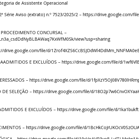
tegoria de Assistente Operacional
 Série Aviso (extrato) n.º 7523/2025/2 –
https://drive.google.com/
 PROCEDIMENTO CONCURSAL –
8hOgLn3a_csdDdNyBLBAWaq7KxWfM0Sk/view?usp=sharing
s://drive.google.com/file/d/1Zrof4XZS6CcBSJDdWl4DdMm_NNFMA0eB
 AADMITIDOS E EXCLUÍDOS –
https://drive.google.com/file/d/1wf
TERESSADOS –
https://drive.google.com/file/d/1fpXzY5OJ08V780l
 DE SELEÇÃO –
https://drive.google.com/file/d/18O2p7w6CnvOXY
 ADMITIDOS E EXCLUÍDOS –
https://drive.google.com/file/d/1ka1bu
CIMENTOS –
https://drive.google.com/file/d/1BcHkCoJrUKOcV0SzO
ÓGICA –
https://drive.google.com/file/d/19cVoAVR3yo8-LylTLMolw1