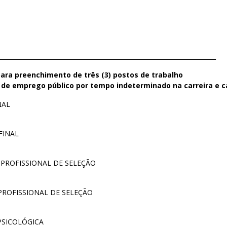
_______________________________________________________________________
ra preenchimento de três (3) postos de trabalho
a de emprego público por tempo indeterminado na carreira e c
NAL
FINAL
 PROFISSIONAL DE SELEÇÃO
PROFISSIONAL DE SELEÇÃO
PSICOLÓGICA