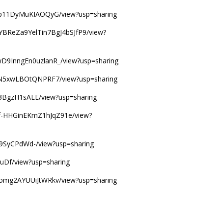
HRmp11DyMuKIAOQyG/view?usp=sharing
bCYBReZa9YelTin7BgJ4bSJfP9/view?
wD9InngEn0uzlanR_/view?usp=sharing
g-N5xwLBOtQNPRF7/view?usp=sharing
k3BgzH1sALE/view?usp=sharing
Dpf-HHGinEKmZ1hJqZ91e/view?
D9SyCPdWd-/view?usp=sharing
CPuDf/view?usp=sharing
Xoomg2AYUUiJtWRkv/view?usp=sharing