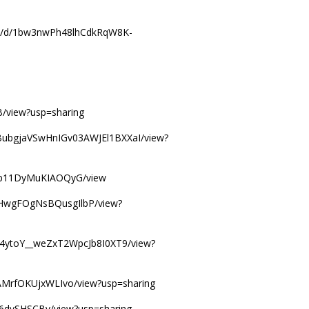
file/d/1bw3nwPh48lhCdkRqW8K-
/view?usp=sharing
6VlBubgjaVSwHnIGv03AWJEl1BXXaI/view?
HRmp11DyMuKIAOQyG/view
aaHwgFOgNsBQusgIlbP/view?
kft4ytoY__weZxT2WpcJb8I0XT9/view?
UAMrfOKUjxWLIvo/view?usp=sharing
A6dvSHSCBv/view?usp=sharing