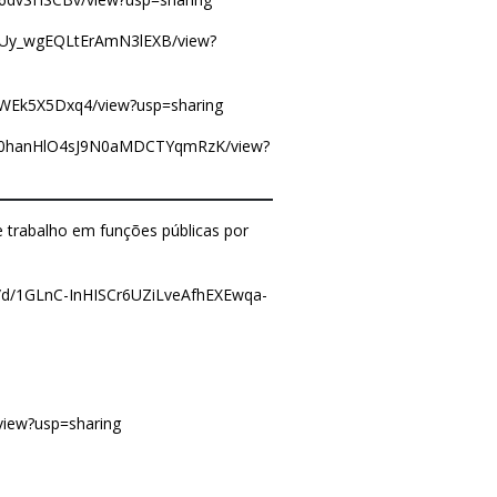
nqUy_wgEQLtErAmN3lEXB/view?
tWEk5X5Dxq4/view?usp=sharing
Q0l60hanHlO4sJ9N0aMDCTYqmRzK/view?
 trabalho em funções públicas por
ile/d/1GLnC-InHISCr6UZiLveAfhEXEwqa-
view?usp=sharing