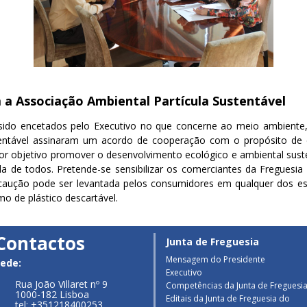
a Associação Ambiental Partícula Sustentável
ido encetados pelo Executivo no que concerne ao meio ambiente, 
tentável assinaram um acordo de cooperação com o propósito de d
or objetivo promover o desenvolvimento ecológico e ambiental suste
a de todos. Pretende-se sensibilizar os comerciantes da Freguesia
 caução pode ser levantada pelos consumidores em qualquer dos e
o de plástico descartável.
Contactos
Junta de Freguesia
Mensagem do Presidente
ede:
Executivo
Rua João Villaret nº 9
Competências da Junta de Freguesi
1000-182 Lisboa
Editais da Junta de Freguesia do
tel: +351218400253