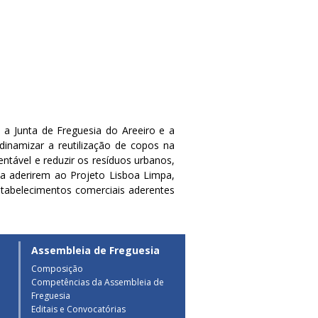
a Junta de Freguesia do Areeiro e a
inamizar a reutilização de copos na
ntável e reduzir os resíduos urbanos,
 a aderirem ao Projeto Lisboa Limpa,
stabelecimentos comerciais aderentes
Assembleia de Freguesia
Composição
Competências da Assembleia de
a
Freguesia
Editais e Convocatórias