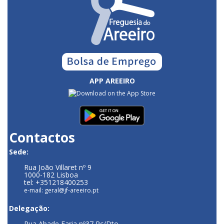
APP AREEIRO
Contactos
Sede:
Rua João Villaret nº 9
1000-182 Lisboa
tel: +351218400253
e-mail: geral@jf-areeiro.pt
Delegação:
Rua Abade Faria nº37 Rc/Dto