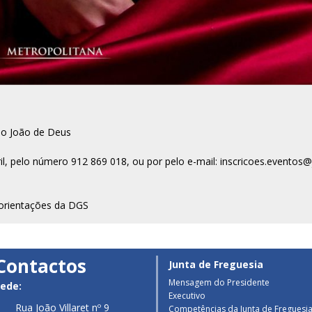
ão João de Deus
ril, pelo número 912 869 018, ou por pelo e-mail:
inscricoes.eventos@j
 orientações da DGS
Contactos
Junta de Freguesia
Mensagem do Presidente
ede:
Executivo
Rua João Villaret nº 9
Competências da Junta de Freguesi