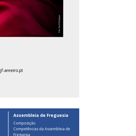
f-areeiro.pt
Assembleia de Freguesia
Composição
Competências da Assembleia de
a
Freguesia