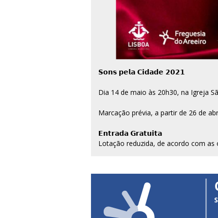
𝗦𝗼𝗻𝘀 𝗽𝗲𝗹𝗮 𝗖𝗶𝗱𝗮𝗱𝗲 𝟮𝟬𝟮𝟭
Dia 14 de maio às 20h30, na Igreja S
Marcação prévia, a partir de 26 de ab
𝗘𝗻𝘁𝗿𝗮𝗱𝗮 𝗚𝗿𝗮𝘁𝘂𝗶𝘁𝗮
Lotação reduzida, de acordo com as
S