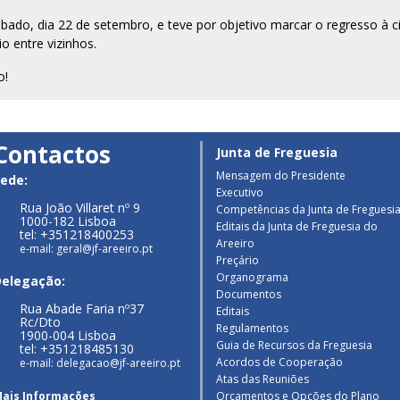
 sábado, dia 22 de setembro, e teve por objetivo marcar o regresso 
io entre vizinhos.
o!
Contactos
Junta de Freguesia
Mensagem do Presidente
ede:
Executivo
Rua João Villaret nº 9
Competências da Junta de Freguesi
1000-182 Lisboa
Editais da Junta de Freguesia do
tel: +351218400253
Areeiro
e-mail: geral@jf-areeiro.pt
Preçário
Organograma
Delegação:
Documentos
Rua Abade Faria nº37
Editais
Rc/Dto
Regulamentos
1900-004 Lisboa
Guia de Recursos da Freguesia
tel: +351218485130
Acordos de Cooperação
e-mail: delegacao@jf-areeiro.pt
Atas das Reuniões
ais Informações
Orçamentos e Opções do Plano