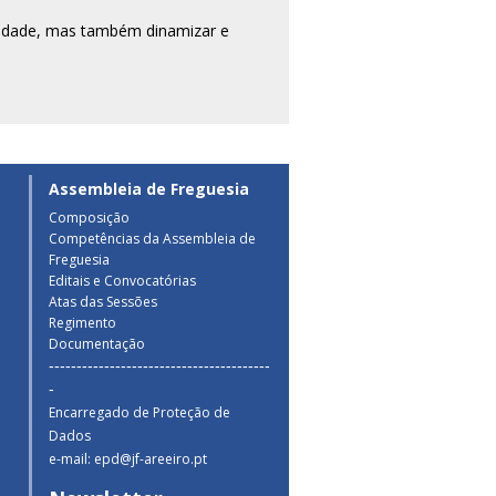
à cidade, mas também dinamizar e
Assembleia de Freguesia
Composição
Competências da Assembleia de
a
Freguesia
Editais e Convocatórias
Atas das Sessões
Regimento
Documentação
----------------------------------------
-
Encarregado de Proteção de
Dados
e-mail: epd@jf-areeiro.pt