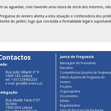
aram as aguardas, mas havendo uma rutura de stock dos mesmos, nã
Freguesia do Areeiro atenta a esta situação e conhecedora dos probl
vente do jardim, logo que concluída a formalidade legal e suportand
Contactos
Junta de Freguesia
Mensagem do Presidente
ede:
Executivo
Rua João Villaret nº 9
Competências da Junta de Freguesi
1000-182 Lisboa
Editais da Junta de Freguesia do
tel: +351218400253
Areeiro
e-mail: geral@jf-areeiro.pt
Preçário
Organograma
Delegação:
Documentos
Rua Abade Faria nº37
Editais
Rc/Dto
Regulamentos
1900-004 Lisboa
Guia de Recursos da Freguesia