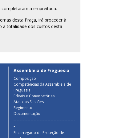
o completaram a empreitada.
emas desta Praça, irá proceder à
o a totalidade dos custos desta
Assembleia de Freguesia
Composição
Competências da Assembleia de
a
Freguesia
Editais e Convocatórias
Atas das Sessões
Regimento
Documentação
----------------------------------------
-
Encarregado de Proteção de