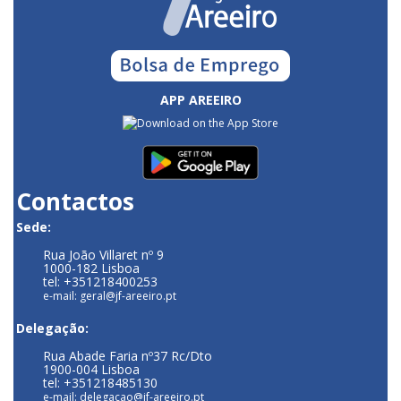
APP AREEIRO
Contactos
Sede:
Rua João Villaret nº 9
1000-182 Lisboa
tel: +351218400253
e-mail: geral@jf-areeiro.pt
Delegação:
Rua Abade Faria nº37 Rc/Dto
1900-004 Lisboa
tel: +351218485130
e-mail: delegacao@jf-areeiro.pt