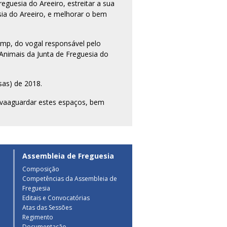
reguesia do Areeiro, estreitar a sua
ia do Areeiro, e melhorar o bem
mp, do vogal responsável pelo
Animais da Junta de Freguesia do
sas) de 2018.
salvaaguardar estes espaços, bem
Assembleia de Freguesia
Composição
Competências da Assembleia de
a
Freguesia
Editais e Convocatórias
Atas das Sessões
Regimento
Documentação