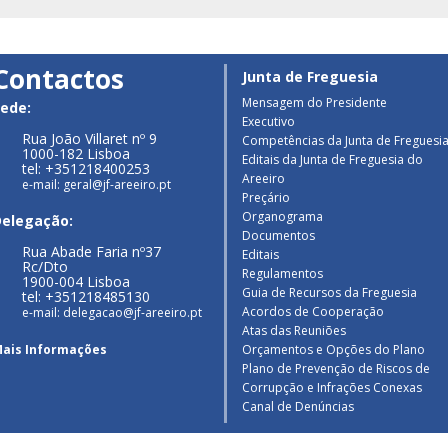
Contactos
Junta de Freguesia
Mensagem do Presidente
ede:
Executivo
Rua João Villaret nº 9
Competências da Junta de Freguesi
1000-182 Lisboa
Editais da Junta de Freguesia do
tel: +351218400253
Areeiro
e-mail: geral@jf-areeiro.pt
Preçário
Organograma
Delegação:
Documentos
Rua Abade Faria nº37
Editais
Rc/Dto
Regulamentos
1900-004 Lisboa
Guia de Recursos da Freguesia
tel: +351218485130
Acordos de Cooperação
e-mail: delegacao@jf-areeiro.pt
Atas das Reuniões
ais Informações
Orçamentos e Opções do Plano
Plano de Prevenção de Riscos de
Corrupção e Infrações Conexas
Canal de Denúncias