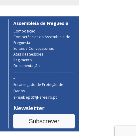
Assembleia de Freguesia
Composição
Competências da Assembleia de
a
Freguesia
Editais e Convocatórias
Atas das Sessões
Regimento
Documentação
----------------------------------------
-
Encarregado de Proteção de
Dados
e-mail: epd@jf-areeiro.pt
Newsletter
Subscrever