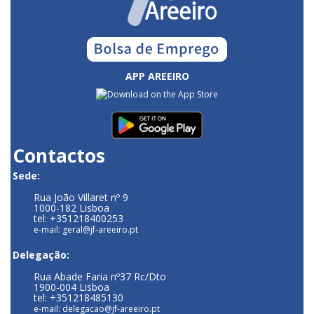
APP AREEIRO
Contactos
Sede:
Rua João Villaret nº 9
1000-182 Lisboa
tel: +351218400253
e-mail: geral@jf-areeiro.pt
Delegação:
Rua Abade Faria nº37 Rc/Dto
1900-004 Lisboa
tel: +351218485130
e-mail: delegacao@jf-areeiro.pt