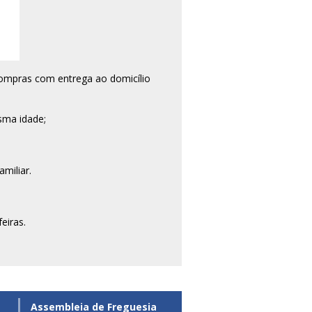
 compras com entrega ao domicílio
sma idade;
miliar.
eiras.
Assembleia de Freguesia