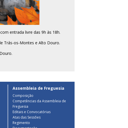
com entrada livre das 9h às 18h.
de Trás-os-Montes e Alto Douro.
 Douro.
Assembleia de Freguesia
Composição
Competências da Assembleia de
a
Freguesia
Editais e Convocatórias
Atas das Sessões
Regimento