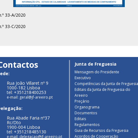
n.º 33-A/2020
n.º 33-C/2020
Contactos
Junta de Freguesia
Mensagem do Presidente
ede:
Executivo
Rua João Villaret nº 9
Competências da Junta de Freguesi
1000-182 Lisboa
Editais da Junta de Freguesia do
tel: +351218400253
Areeiro
e-mail: geral@jf-areeiro.pt
Preçário
Organograma
Delegação:
Documentos
Rua Abade Faria nº37
Editais
Rc/Dto
Regulamentos
1900-004 Lisboa
Guia de Recursos da Freguesia
tel: +351218485130
Acordos de Cooperação
e-mail: delegacao@jf-areeiro.pt