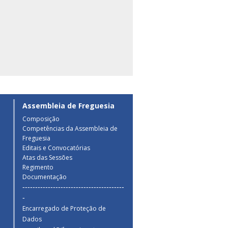
Assembleia de Freguesia
Composição
Competências da Assembleia de
a
Freguesia
Editais e Convocatórias
Atas das Sessões
Regimento
Documentação
----------------------------------------
-
Encarregado de Proteção de
Dados