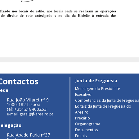
Contactos
Junta de Freguesia
Mensagem do Presidente
ede:
Executivo
Rua João Villaret nº 9
Competências da Junta de Freguesi
1000-182 Lisboa
Editais da Junta de Freguesia do
tel: +351218400253
Areeiro
e-mail: geral@jf-areeiro.pt
Preçário
Organograma
Delegação:
Documentos
Rua Abade Faria nº37
Editais