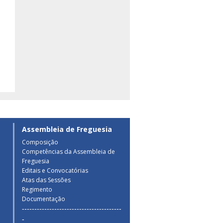
Assembleia de Freguesia
Composição
Competências da Assembleia de
a
Freguesia
Editais e Convocatórias
Atas das Sessões
Regimento
Documentação
----------------------------------------
-