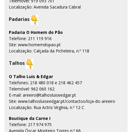
Telemóvel: 919 093 701
Localização: Avenida Sacadura Cabral
Padarias
Padaria O Homem do Pão
Telefone: 211 119 916
Site: www.homemdopao.pt
Localização: Calçada da Picheleira, n.º 118
Talhos
O Talho Luis & Edgar
Telefones: 218 480 018 e 218 462 457
Telemóvel: 962 060 162
E-mail: areeiro@talhosluiseedgar.pt
Site: www.talhosluiseedgar.pt/contactos/loja-do-areeiro
Localização: Rua Actriz Virgínia, n.º 12 C
Boutique da Carne I
Telefone: 217 974 975
Avenida Óscar Monteiro Torres n.º 66