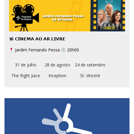
𝗖𝗜𝗡𝗘𝗠𝗔 𝗔𝗢 𝗔𝗥 𝗟𝗜𝗩𝗥𝗘
Jardim Fernando Pessa
20h00
31 de julho
28 de agosto
24 de setembro
The Right Juice
Inception
St. Vincent