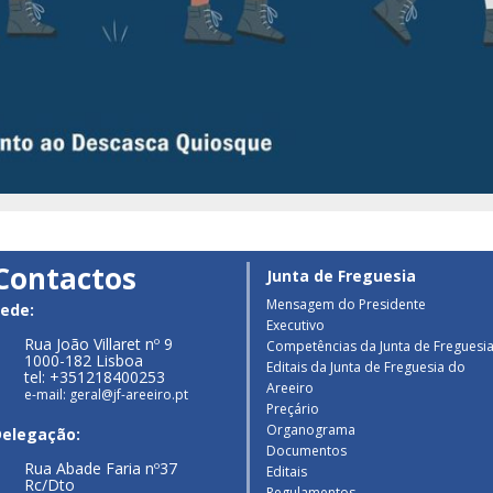
Contactos
Junta de Freguesia
Mensagem do Presidente
ede:
Executivo
Rua João Villaret nº 9
Competências da Junta de Freguesi
1000-182 Lisboa
Editais da Junta de Freguesia do
tel: +351218400253
Areeiro
e-mail: geral@jf-areeiro.pt
Preçário
Organograma
Delegação:
Documentos
Rua Abade Faria nº37
Editais
Rc/Dto
Regulamentos