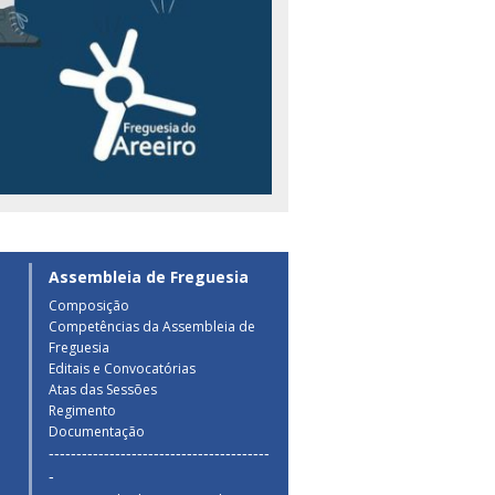
Assembleia de Freguesia
Composição
Competências da Assembleia de
a
Freguesia
Editais e Convocatórias
Atas das Sessões
Regimento
Documentação
----------------------------------------
-