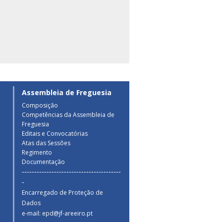
Assembleia de Freguesia
Composição
Competências da Assembleia de
a
Freguesia
Editais e Convocatórias
Atas das Sessões
Regimento
Documentação
----------------------------------------
-
Encarregado de Proteção de
Dados
e-mail: epd@jf-areeiro.pt