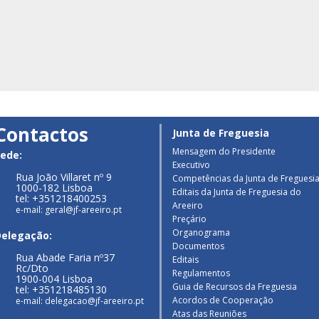
Contactos
Junta de Freguesia
Mensagem do Presidente
ede:
Executivo
Rua João Villaret nº 9
Competências da Junta de Freguesi
1000-182 Lisboa
Editais da Junta de Freguesia do
tel: +351218400253
Areeiro
e-mail: geral@jf-areeiro.pt
Preçário
Organograma
Delegação:
Documentos
Rua Abade Faria nº37
Editais
Rc/Dto
Regulamentos
1900-004 Lisboa
Guia de Recursos da Freguesia
tel: +351218485130
Acordos de Cooperação
e-mail: delegacao@jf-areeiro.pt
Atas das Reuniões