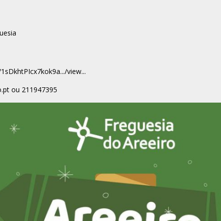
uesia
/1sDkhtPIcx7kok9a.../view...
o.pt ou 211947395