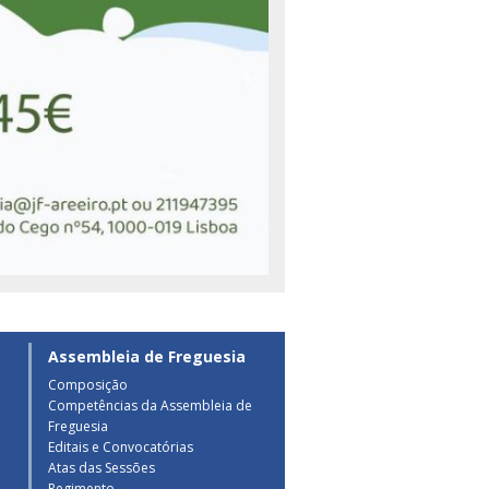
Assembleia de Freguesia
Composição
Competências da Assembleia de
a
Freguesia
Editais e Convocatórias
Atas das Sessões
Regimento