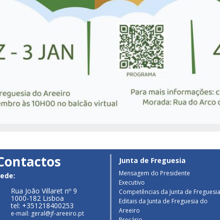
Contactos
Junta de Freguesia
Mensagem do Presidente
ede:
Executivo
Rua João Villaret nº 9
Competências da Junta de Freguesi
1000-182 Lisboa
Editais da Junta de Freguesia do
tel: +351218400253
Areeiro
e-mail: geral@jf-areeiro.pt
Preçário