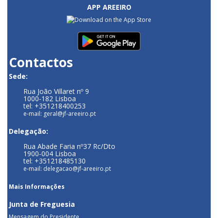
APP AREEIRO
Contactos
Sede:
Rua João Villaret nº 9
1000-182 Lisboa
tel: +351218400253
e-mail: geral@jf-areeiro.pt
Delegação:
Rua Abade Faria nº37 Rc/Dto
1900-004 Lisboa
tel: +351218485130
e-mail: delegacao@jf-areeiro.pt
Mais Informações
Junta de Freguesia
Mensagem do Presidente