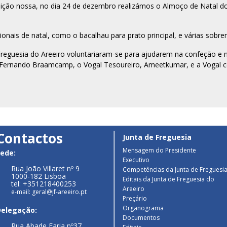
ição nossa, no dia 24 de dezembro realizámos o Almoço de Natal do
onais de natal, como o bacalhau para prato principal, e várias sobre
 Freguesia do Areeiro voluntariaram-se para ajudarem na confeção e 
 Fernando Braamcamp, o Vogal Tesoureiro, Ameetkumar, e a Vogal co
Contactos
Junta de Freguesia
Mensagem do Presidente
ede:
Executivo
Rua João Villaret nº 9
Competências da Junta de Freguesi
1000-182 Lisboa
Editais da Junta de Freguesia do
tel: +351218400253
Areeiro
e-mail: geral@jf-areeiro.pt
Preçário
Organograma
Delegação:
Documentos
Rua Abade Faria nº37