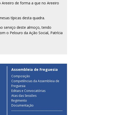
 Areeiro de forma a que no Areeiro
mesas típicas desta quadra.
no serviço deste almoço, tendo
m o Pelouro da Ação Social, Patrícia
Assembleia de Freguesia
Composição
Competências da Assembleia de
a
Freguesia
Editais e Convocatórias
Atas das Sessões
Regimento
Documentação
----------------------------------------