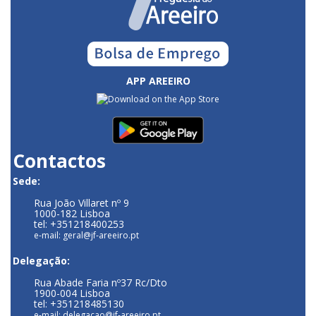
APP AREEIRO
Contactos
Sede:
Rua João Villaret nº 9
1000-182 Lisboa
tel: +351218400253
e-mail: geral@jf-areeiro.pt
Delegação:
Rua Abade Faria nº37 Rc/Dto
1900-004 Lisboa
tel: +351218485130
e-mail: delegacao@jf-areeiro.pt