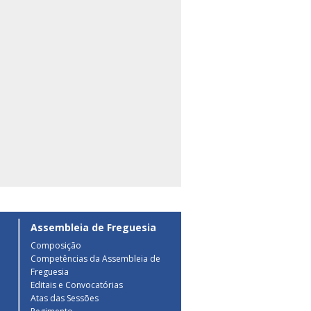
Assembleia de Freguesia
Composição
Competências da Assembleia de
a
Freguesia
Editais e Convocatórias
Atas das Sessões