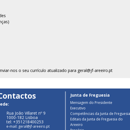
ades
nças)
viar-nos o seu currículo atualizado para geral@jf-areeiro.pt
Contactos
Junta de Freguesia
Mensagem do Presidente
ede:
Executivo
Rua João Villaret nº 9
Competências da Junta de Freguesi
1000-182 Lisboa
Editais da Junta de Freguesia do
tel: +351218400253
Areeiro
e-mail: geral@jf-areeiro.pt