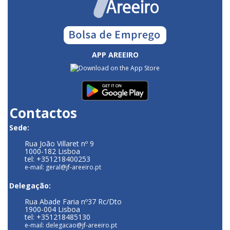
APP AREEIRO
Contactos
Sede:
Rua João Villaret nº 9
1000-182 Lisboa
tel: +351218400253
e-mail: geral@jf-areeiro.pt
Delegação:
Rua Abade Faria nº37 Rc/Dto
1900-004 Lisboa
tel: +351218485130
e-mail: delegacao@jf-areeiro.pt