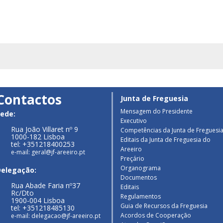
Contactos
Junta de Freguesia
Mensagem do Presidente
ede:
Executivo
Rua João Villaret nº 9
Competências da Junta de Freguesi
1000-182 Lisboa
Editais da Junta de Freguesia do
tel: +351218400253
Areeiro
e-mail: geral@jf-areeiro.pt
Preçário
Organograma
Delegação:
Documentos
Rua Abade Faria nº37
Editais
Rc/Dto
Regulamentos
1900-004 Lisboa
Guia de Recursos da Freguesia
tel: +351218485130
Acordos de Cooperação
e-mail: delegacao@jf-areeiro.pt