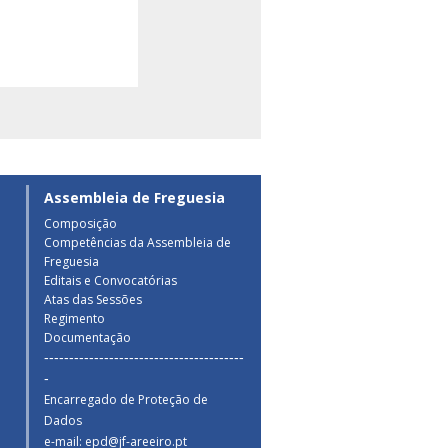
Assembleia de Freguesia
Composição
Competências da Assembleia de
a
Freguesia
Editais e Convocatórias
Atas das Sessões
Regimento
Documentação
----------------------------------------
-
Encarregado de Proteção de
Dados
e-mail: epd@jf-areeiro.pt