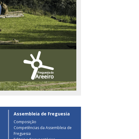
Assembleia de Freguesia
Composição
Competências da Assembleia de
a
Freguesia